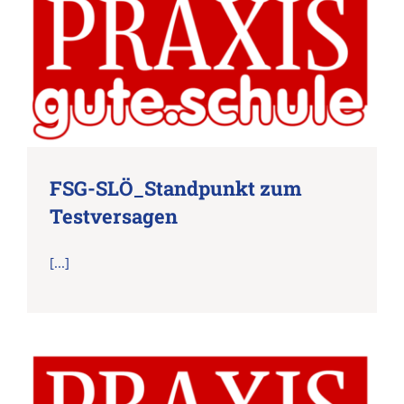
FSG-SLÖ_Standpunkt zum
Testversagen
[...]