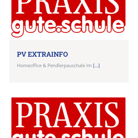
PV EXTRAINFO
Homeoffice & Pendlerpauschale Im
[...]